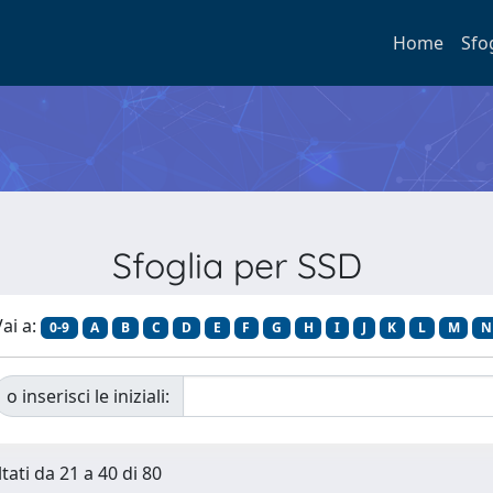
Home
Sfo
Sfoglia per SSD
ai a:
0-9
A
B
C
D
E
F
G
H
I
J
K
L
M
N
o inserisci le iniziali:
tati da 21 a 40 di 80