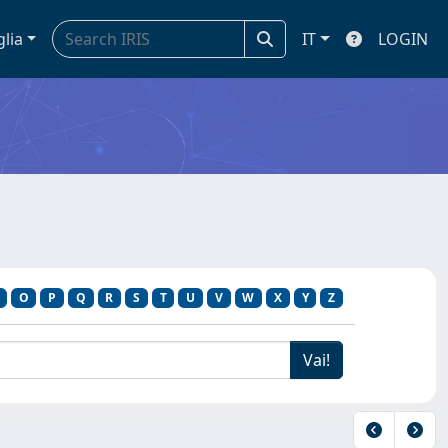
glia
IT
LOGIN
O
P
Q
R
S
T
U
V
W
X
Y
Z