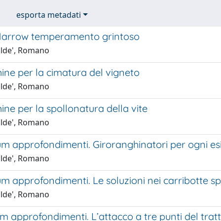
esporta metadati
arrow temperamento grintoso
lde', Romano
ine per la cimatura del vigneto
lde', Romano
ne per la spollonatura della vite
lde', Romano
m approfondimenti. Giroranghinatori per ogni e
lde', Romano
m approfondimenti. Le soluzioni nei carribotte s
lde', Romano
 approfondimenti. L’attacco a tre punti del trat