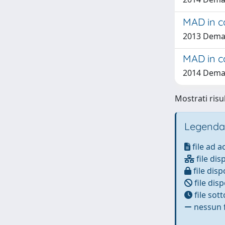
MAD in c
2013 Demald
MAD in c
2014 Dema
Mostrati risul
Legenda
file ad 
file dis
file disp
file disp
file sot
nessun f