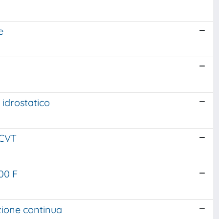
e
idrostatico
 CVT
00 F
zione continua