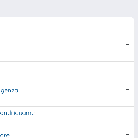
sigenza
pandiliquame
tore