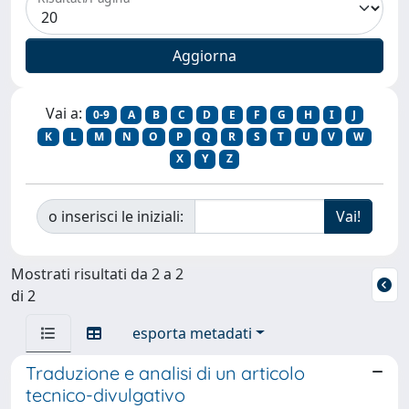
Vai a:
0-9
A
B
C
D
E
F
G
H
I
J
K
L
M
N
O
P
Q
R
S
T
U
V
W
X
Y
Z
o inserisci le iniziali:
Mostrati risultati da 2 a 2
di 2
esporta metadati
Traduzione e analisi di un articolo
tecnico-divulgativo