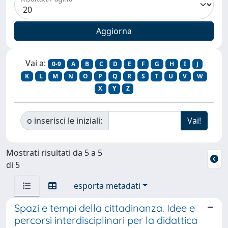
Vai a:
0-9
A
B
C
D
E
F
G
H
I
J
K
L
M
N
O
P
Q
R
S
T
U
V
W
X
Y
Z
o inserisci le iniziali:
Mostrati risultati da 5 a 5
di 5
esporta metadati
Spazi e tempi della cittadinanza. Idee e
percorsi interdisciplinari per la didattica