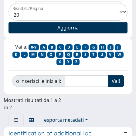
Risultati/Pagina
Vai a:
0-9
A
B
C
D
E
F
G
H
I
J
K
L
M
N
O
P
Q
R
S
T
U
V
W
X
Y
Z
o inserisci le iniziali:
Mostrati risultati da 1 a 2
di 2
esporta metadati
Identification of additional loci