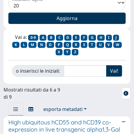
Vai a:
0-9
A
B
C
D
E
F
G
H
I
J
K
L
M
N
O
P
Q
R
S
T
U
V
W
X
Y
Z
o inserisci le iniziali:
Mostrati risultati da 6 a 9
di 9
esporta metadati
High ubiquitous hCD55 and hCD39 co-
expression in live transgenic alpha1,3-Gal