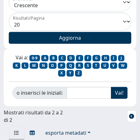
Risultati/Pagina
Vai a:
0-9
A
B
C
D
E
F
G
H
I
J
K
L
M
N
O
P
Q
R
S
T
U
V
W
X
Y
Z
o inserisci le iniziali:
Mostrati risultati da 2 a 2
di 2
esporta metadati