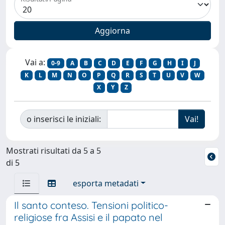
Vai a:
0-9
A
B
C
D
E
F
G
H
I
J
K
L
M
N
O
P
Q
R
S
T
U
V
W
X
Y
Z
o inserisci le iniziali:
Mostrati risultati da 5 a 5
di 5
esporta metadati
Il santo conteso. Tensioni politico-
religiose fra Assisi e il papato nel