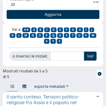
Vai a:
0-9
A
B
C
D
E
F
G
H
I
J
K
L
M
N
O
P
Q
R
S
T
U
V
W
X
Y
Z
o inserisci le iniziali:
Mostrati risultati da 5 a 5
di 5
esporta metadati
Il santo conteso. Tensioni politico-
religiose fra Assisi e il papato nel