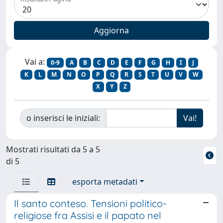
Vai a:
0-9
A
B
C
D
E
F
G
H
I
J
K
L
M
N
O
P
Q
R
S
T
U
V
W
X
Y
Z
o inserisci le iniziali:
Mostrati risultati da 5 a 5
di 5
esporta metadati
Il santo conteso. Tensioni politico-
religiose fra Assisi e il papato nel