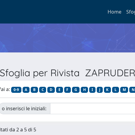
Home
Sfo
Sfoglia per Rivista ZAPRUDE
ai a:
0-9
A
B
C
D
E
F
G
H
I
J
K
L
M
N
o inserisci le iniziali:
tati da 2 a 5 di 5