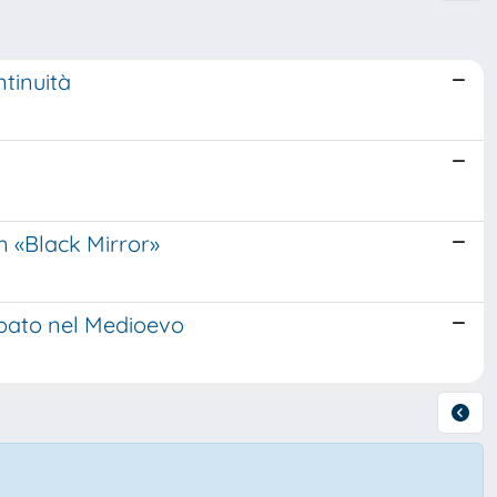
ntinuità
n «Black Mirror»
 papato nel Medioevo