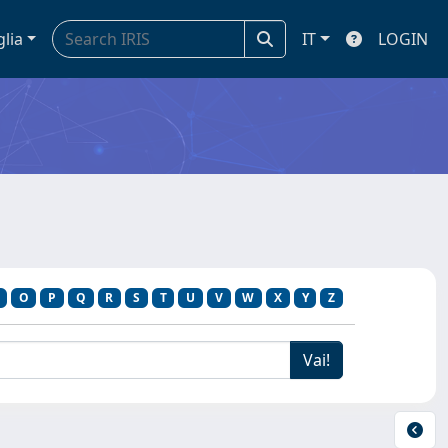
glia
IT
LOGIN
R
O
P
Q
R
S
T
U
V
W
X
Y
Z