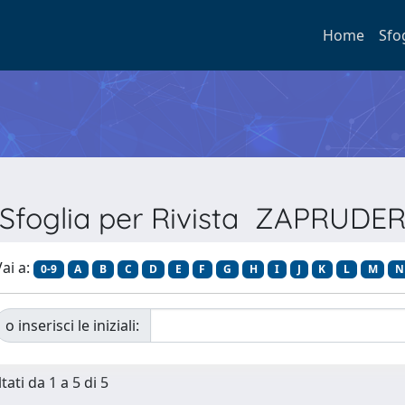
Home
Sfo
Sfoglia per Rivista ZAPRUDE
ai a:
0-9
A
B
C
D
E
F
G
H
I
J
K
L
M
N
o inserisci le iniziali:
tati da 1 a 5 di 5