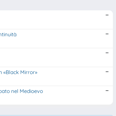
ntinuità
n «Black Mirror»
 papato nel Medioevo