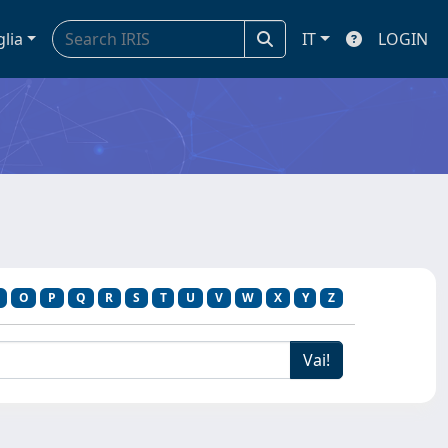
glia
IT
LOGIN
R
O
P
Q
R
S
T
U
V
W
X
Y
Z