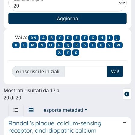
Vai a:
0-9
A
B
C
D
E
F
G
H
I
J
K
L
M
N
O
P
Q
R
S
T
U
V
W
X
Y
Z
o inserisci le iniziali:
Mostrati risultati da 17 a
20 di 20
esporta metadati
Randall's plaque, calcium-sensing
receptor, and idiopathic calcium