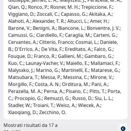
Qian, Q.; Ronco, P.; Rosner, M. H.; Trepiccione, F.;
Viggiano, D.; Zoccali, C.; Capasso, G.; Akitaka, A.;
Alahoti, A.; Alexander, T. R.; Altucci, L.; Amer, H.;
Barone, V.; Benigni, A.; Biancone, L.; Bonventre, J. V.;
Camussi, G.; Ciardiello, F.; Caraglia, M.; Carteni, G.;
Cervantes, A.; Citterio, Franco; Cosmai, L.; Daniele,
B.; D'Errico, A.; De Vita, F.; Ereditato, A.; Falco, G.;
Fouque, D.; Franco, R.; Gallieni, M.; Gambaro, G.;
Kuo, C.; Launay-Vacher, V.; Maiello, E.; Mallamaci, F.;
Malysxko, J.; Marino, G.; Martinelli, E.; Matarese, G.;
Matsubara, T.; Messa, P.; Messina, C.; Mirone, V.;
Morgillo, F.; Costa, A. N.; Orditura, M.; Pani, A.;
Perazella, M. A.; Perna, A.; Pisano, C.; Pitts, T.; Porta,
C.; Procopio, G.; Remuzzi, G.; Russo, D.; Siu, L. L.;
Stadler, W.; Troiani, T.; Weisz, A.; Wiecek, A.;
Xiaoqiang, D.; Zecchino, O.
Mostrati risultati da 17 a