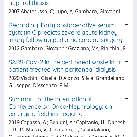
nephrolithiasis
2007 Abaterusso, C; Lupo, A; Gambaro, Giovanni
Regarding ‘Early postoperative serum
cystatin C predicts severe acute kidney
injury following pediatric cardiac surgery’
2012 Gambaro, Giovanni; Graziana, Ms; Ribichini, F.
SARS-CoV-2 in the peritoneal waste in a
patient treated with peritoneal dialysis
2020 Vischini, Gisella; D'Alonzo, Silvia; Grandaliano,
Giuseppe; D'Ascenzo, F. M.
Summary of the International
Conference on Onco-Nephrology: an
emerging field in medicine
2019 Capasso, A.; Benigni, A.; Capitanio, U.; Danesh,
F. R.; Di Marzo, V.; Gesualdo, L.; Grandaliano,
Giuseppe; Jaimes, E. A.; Malyszko, J.; Perazella, M. A.;