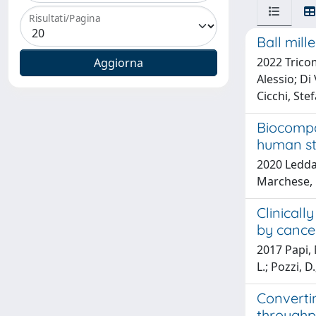
Risultati/Pagina
Ball mil
2022 Tricom
Alessio; Di
Cicchi, Ste
Biocompa
human ste
2020 Ledda, 
Marchese, R
Clinical
by cancer
2017 Papi, 
L.; Pozzi, D
Converti
throughpu