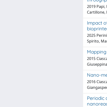
2019 Papi, 
Cartillone, 
Impact o
bioprint
2025 Perini
Spirito, Ma
Mapping v
2015 Ciasca
Giuseppina;
Nano-mec
2016 Ciasca
Giangaspero
Periodic 
nanoreac