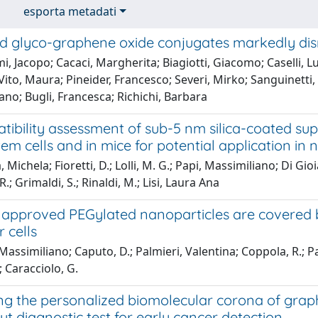
esporta metadati
led glyco-graphene oxide conjugates markedly d
i, Jacopo; Cacaci, Margherita; Biagiotti, Giacomo; Caselli, Lu
 Vito, Maura; Pineider, Francesco; Severi, Mirko; Sanguinetti
fano; Bugli, Francesca; Richichi, Barbara
tibility assessment of sub-5 nm silica-coated su
m cells and in mice for potential application in
Michela; Fioretti, D.; Lolli, M. G.; Papi, Massimiliano; Di Gioia,
.; Grimaldi, S.; Rinaldi, M.; Lisi, Laura Ana
ly approved PEGylated nanoparticles are covered 
 cells
Massimiliano; Caputo, D.; Palmieri, Valentina; Coppola, R.; Pal
.; Caracciolo, G.
ng the personalized biomolecular corona of graph
t diagnostic test for early cancer detection