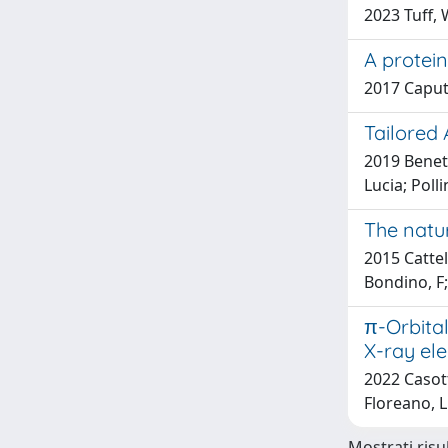
2023 Tuff, W
A protein
2017 Caputo
Tailored
2019 Benett
Lucia; Poll
The natu
2015 Cattel
Bondino, F;
π-Orbita
X-ray el
2022 Casotto
Floreano, L
Mostrati risul