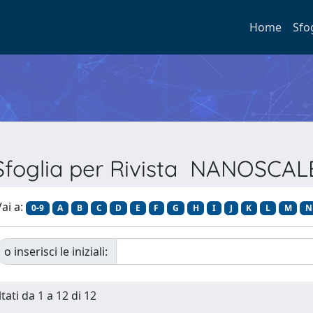
Home
Sfo
Sfoglia per Rivista NANOSCAL
ai a:
0-9
A
B
C
D
E
F
G
H
I
J
K
L
M
N
o inserisci le iniziali:
tati da 1 a 12 di 12