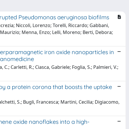
isrupted Pseudomonas aeruginosa biofilms
crezia; Niccoli, Lorenzo; Torelli, Riccardo; Gabbani,
, Maurizio; Menna, Enzo; Lelli, Moreno; Berti, Debora;
perparamagnetic iron oxide nanoparticles in
 nanomedicine
 C.; Carletti, R.; Ciasca, Gabriele; Foglia, S.; Palmieri, V.;
by a protein corona that boosts the uptake
chetti, S.; Bugli, Francesca; Martini, Cecilia; Digiacomo,
ene oxide nanoflakes into a high-