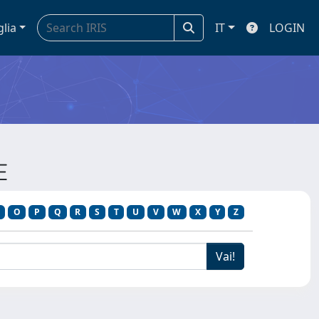
glia
IT
LOGIN
E
O
P
Q
R
S
T
U
V
W
X
Y
Z