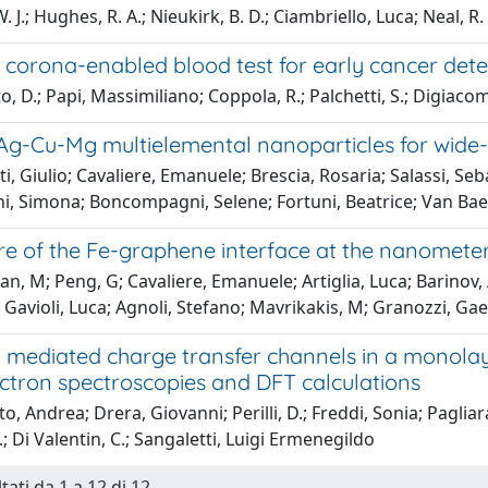
. J.; Hughes, R. A.; Nieukirk, B. D.; Ciambriello, Luca; Neal, R. 
 corona-enabled blood test for early cancer dete
, D.; Papi, Massimiliano; Coppola, R.; Palchetti, S.; Digiacomo
 Ag-Cu-Mg multielemental nanoparticles for wide-
i, Giulio; Cavaliere, Emanuele; Brescia, Rosaria; Salassi, S
ini, Simona; Boncompagni, Selene; Fortuni, Beatrice; Van Bael,
re of the Fe-graphene interface at the nanometer
an, M; Peng, G; Cavaliere, Emanuele; Artiglia, Luca; Barinov, A
 Gavioli, Luca; Agnoli, Stefano; Mavrikakis, M; Granozzi, Ga
l mediated charge transfer channels in a monolay
ectron spectroscopies and DFT calculations
, Andrea; Drera, Giovanni; Perilli, D.; Freddi, Sonia; Pagliara,
.; Di Valentin, C.; Sangaletti, Luigi Ermenegildo
tati da 1 a 12 di 12