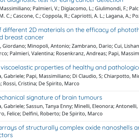
Massimiliano; Palmieri, V.; Digiacomo, L.; Giulimondi, F.; Palc
M. C.; Cascone, C.; Coppola, R.; Capriotti, A. L.; Lagana, A.; Po
f different 2D materials on the efficacy of phot
ed breast cancer
, Giordano; Minopoli, Antonio; Zambrano, Dario; Cui, Lishan; F
rco; Palmieri, Valentina; Rosenkranz, Andreas; Papi, Massim
iscoelastic properties of healthy and pathologica
, Gabriele; Papi, Massimiliano; Di Claudio, S; Chiarpotto, M
 Rossi, Cristina; De Spirito, Marco
hanical signature of brain tumours
, Gabriele; Sassun, Tanya Enny; Minelli, Eleonora; Antonelli
, Felice; Delfini, Roberto; De Spirito, Marco
arrays of structurally complex oxide nanoshells a
tors