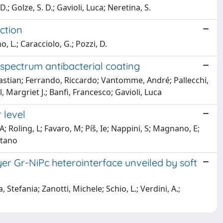
D.; Golze, S. D.; Gavioli, Luca; Neretina, S.
ction
, L.; Caracciolo, G.; Pozzi, D.
spectrum antibacterial coating
ebastian; Ferrando, Riccardo; Vantomme, André; Pallecchi,
 Margriet J.; Banfi, Francesco; Gavioli, Luca
 level
; Roling, L; Favaro, M; Píš, Ie; Nappini, S; Magnano, E;
etano
er Gr-NiPc heterointerface unveiled by soft
 Stefania; Zanotti, Michele; Schio, L.; Verdini, A.;