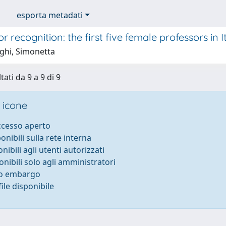
esporta metadati
for recognition: the first five female professors in 
ghi, Simonetta
tati da 9 a 9 di 9
 icone
accesso aperto
ponibili sulla rete interna
onibili agli utenti autorizzati
onibili solo agli amministratori
to embargo
ile disponibile