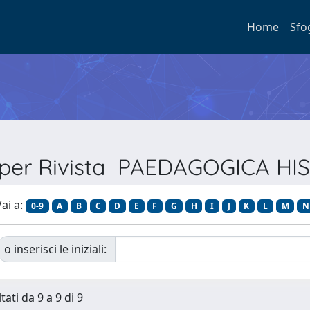
Home
Sfo
a per Rivista PAEDAGOGICA HI
ai a:
0-9
A
B
C
D
E
F
G
H
I
J
K
L
M
N
o inserisci le iniziali:
tati da 9 a 9 di 9