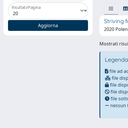
Risultati/Pagina
Striving 
2020 Polen
Mostrati risul
Legenda
file ad 
file dis
file disp
file disp
file sot
nessun f