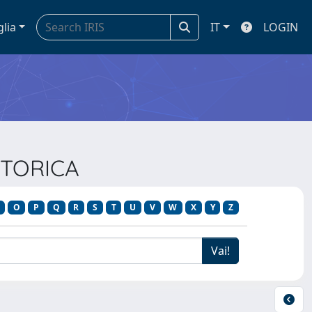
glia
IT
LOGIN
STORICA
O
P
Q
R
S
T
U
V
W
X
Y
Z