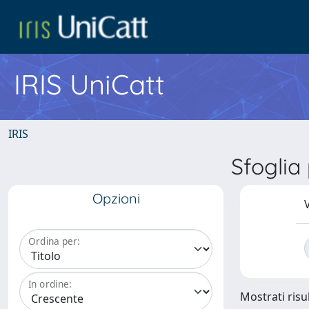
IRIS UniCatt
IRIS
Sfogli
Opzioni
V
Ordina per:
In ordine:
Mostrati risul