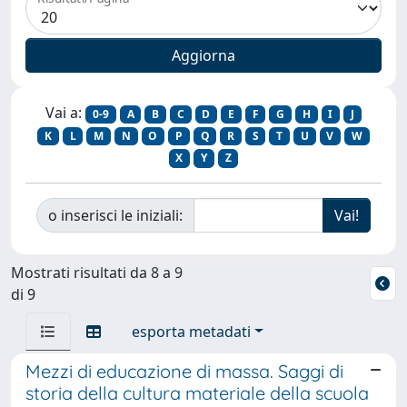
Vai a:
0-9
A
B
C
D
E
F
G
H
I
J
K
L
M
N
O
P
Q
R
S
T
U
V
W
X
Y
Z
o inserisci le iniziali:
Mostrati risultati da 8 a 9
di 9
esporta metadati
Mezzi di educazione di massa. Saggi di
storia della cultura materiale della scuola