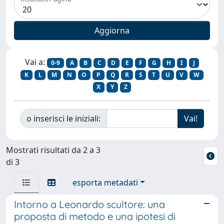
Vai a:
0-9
A
B
C
D
E
F
G
H
I
J
K
L
M
N
O
P
Q
R
S
T
U
V
W
X
Y
Z
o inserisci le iniziali:
Mostrati risultati da 2 a 3
di 3
esporta metadati
Intorno a Leonardo scultore: una
proposta di metodo e una ipotesi di