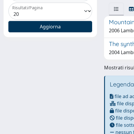
Risultati/Pagina
Mountain 
2006 Lambr
The synt
2004 Lambr
Mostrati risul
Legenda
file ad 
file dis
file disp
file disp
file sot
nessun f