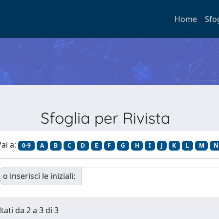
Home
Sfo
Sfoglia per Rivista
ai a:
0-9
A
B
C
D
E
F
G
H
I
J
K
L
M
N
o inserisci le iniziali:
tati da 2 a 3 di 3