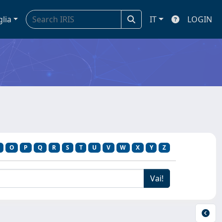
glia
IT
LOGIN
O
P
Q
R
S
T
U
V
W
X
Y
Z