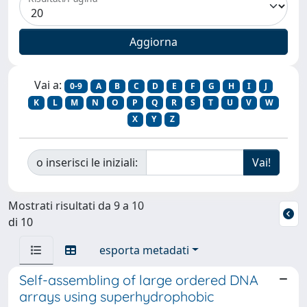
Vai a:
0-9
A
B
C
D
E
F
G
H
I
J
K
L
M
N
O
P
Q
R
S
T
U
V
W
X
Y
Z
o inserisci le iniziali:
Mostrati risultati da 9 a 10
di 10
esporta metadati
Self-assembling of large ordered DNA
arrays using superhydrophobic