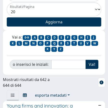
Risultati/Pagina
Vai a:
0-9
A
B
C
D
E
F
G
H
I
J
K
L
M
N
O
P
Q
R
S
T
U
V
W
X
Y
Z
o inserisci le iniziali:
Mostrati risultati da 642 a
644 di 644
esporta metadati
Young firms and innovation: a