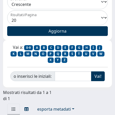
Risultati/Pagina
Vai a:
0-9
A
B
C
D
E
F
G
H
I
J
K
L
M
N
O
P
Q
R
S
T
U
V
W
X
Y
Z
o inserisci le iniziali:
Mostrati risultati da 1 a 1
di 1
esporta metadati