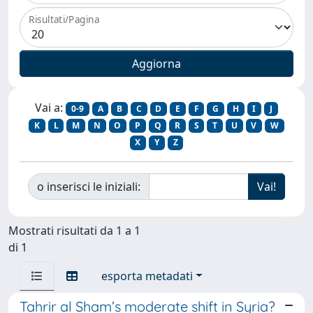
Risultati/Pagina
Vai a:
0-9
A
B
C
D
E
F
G
H
I
J
K
L
M
N
O
P
Q
R
S
T
U
V
W
X
Y
Z
o inserisci le iniziali:
Mostrati risultati da 1 a 1
di 1
esporta metadati
Tahrir al Sham’s moderate shift in Syria?