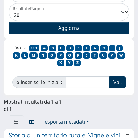
Risultati/Pagina
Vai a:
0-9
A
B
C
D
E
F
G
H
I
J
K
L
M
N
O
P
Q
R
S
T
U
V
W
X
Y
Z
o inserisci le iniziali:
Mostrati risultati da 1 a 1
di 1
esporta metadati
Storia di un territorio rurale. Vigne e vini