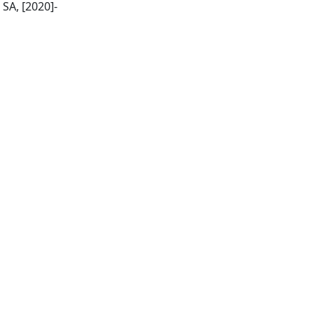
Lausanne: Frontiers Media SA, [2020]-