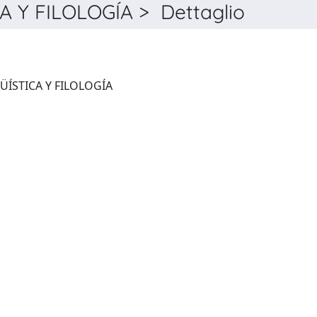
 Y FILOLOGÍA > Dettaglio
ANUARIO DE LETRAS. LINGÜÍSTICA Y FILOLOGÍA