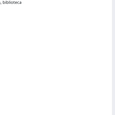
Milano : C.R.E.L.E.B.-Università cattolica : CUSL-Centro di ricerca Europeo libro, editoria, biblioteca