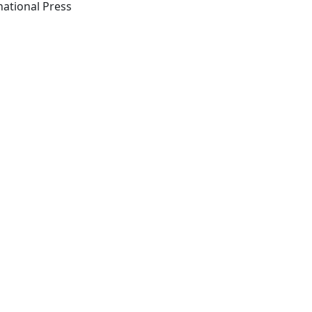
Somerville, MA, USA: International Press