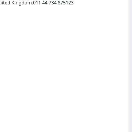
University of Reading Department of Italian Studies:Whiteknights Reading RG6 2AA United Kingdom:011 44 734 875123