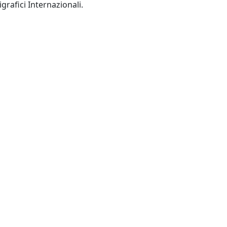
Pisa: Istituti Editoriali e Poligrafici Internazionali.