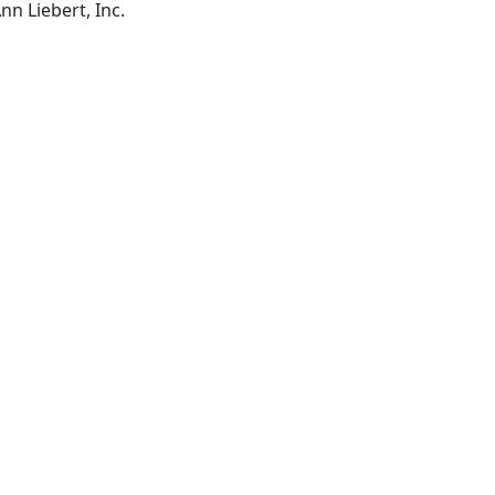
New Rochelle, N.Y. : Mary Ann Liebert, Inc.