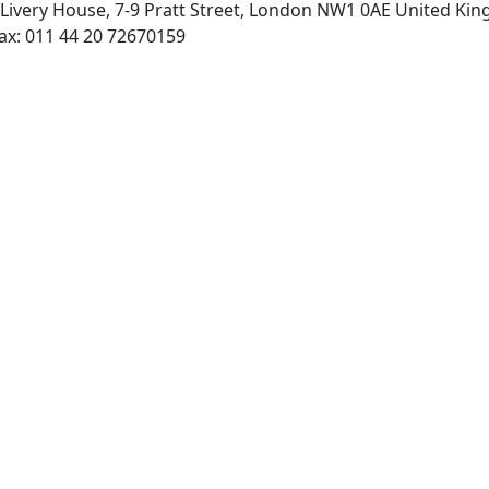
 Livery House, 7-9 Pratt Street, London NW1 0AE United Ki
http://www.dunitz.co.uk, Fax: 011 44 20 72670159