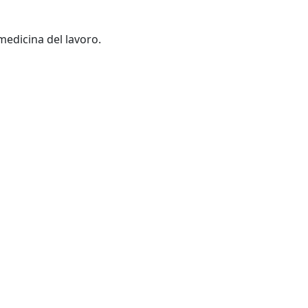
Milano: Società italiana di medicina del lavoro.