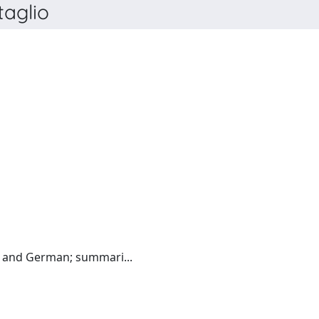
aglio
LA MEDICINA DEL LAVORO
Italian:(English and French and German; summari...