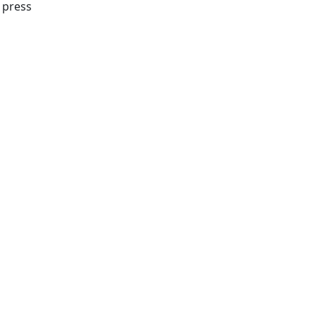
Firenze : Firenze university press