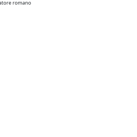
Città del Vaticano : Osservatore romano