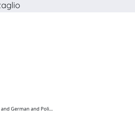
aglio
'OSSERVATORE ROMANO
Italian:(English and French and German and Poli...