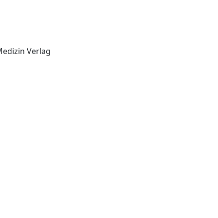
l
-Munich, Germany: MMV Medizin Verlag