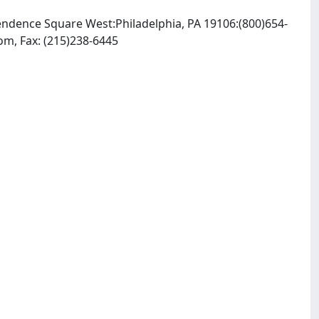
ndence Square West:Philadelphia, PA 19106:(800)654-
, INTERNET: http://elsevierhealth.com, Fax: (215)238-6445