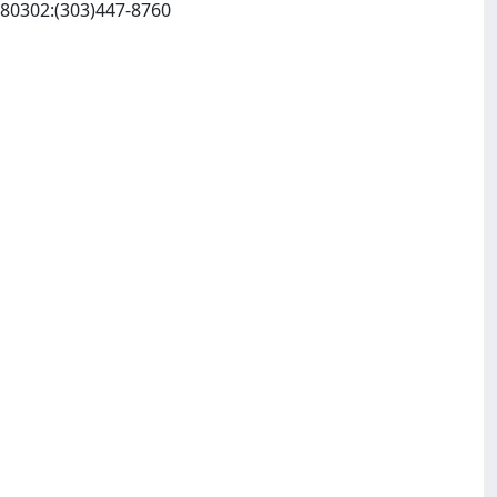
National Indian Law Library:Native American Rights Fund, 1522 Broadway:Boulder, CO 80302:(303)447-8760