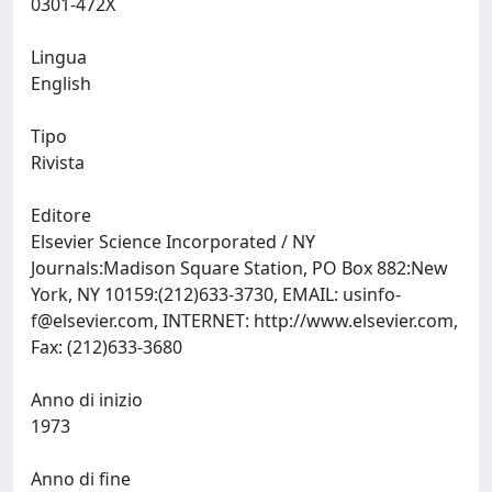
0301-472X
Lingua
English
Tipo
Rivista
Editore
Elsevier Science Incorporated / NY
Journals:Madison Square Station, PO Box 882:New
York, NY 10159:(212)633-3730, EMAIL:
usinfo-
f@elsevier.com
, INTERNET: http://www.elsevier.com,
Fax: (212)633-3680
Anno di inizio
1973
Anno di fine