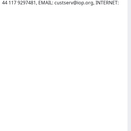
1 44 117 9297481, EMAIL:
custserv@iop.org
, INTERNET: