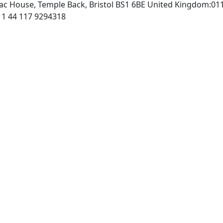
rac House, Temple Back, Bristol BS1 6BE United Kingdom:01
http://www.iop.org, Fax: 011 44 117 9294318