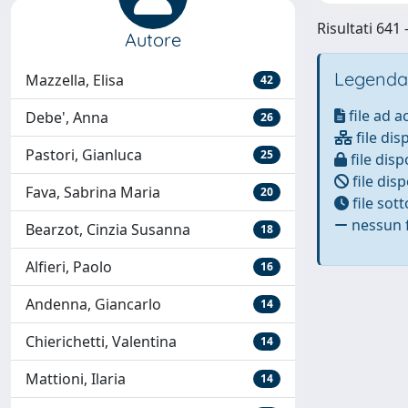
Risultati 641
Autore
Legenda
Mazzella, Elisa
42
file ad 
Debe', Anna
26
file dis
Pastori, Gianluca
25
file disp
file disp
Fava, Sabrina Maria
20
file sot
nessun f
Bearzot, Cinzia Susanna
18
Alfieri, Paolo
16
Andenna, Giancarlo
14
Chierichetti, Valentina
14
Mattioni, Ilaria
14