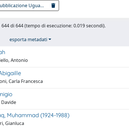
pubblicazione Uguale [2010 TO 2019]
 - 644 di 644 (tempo di esecuzione: 0.019 secondi).
esporta metadati
ah
ello, Antonio
bigaille
oni, Carla Francesca
migio
, Davide
aq, Muhammad (1924-1988)
i, Gianluca