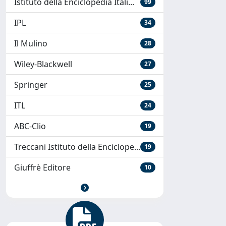
Istituto della Enciclopedia Itali...
99
IPL
34
Il Mulino
28
Wiley-Blackwell
27
Springer
25
ITL
24
ABC-Clio
19
Treccani Istituto della Enciclope...
19
Giuffrè Editore
10