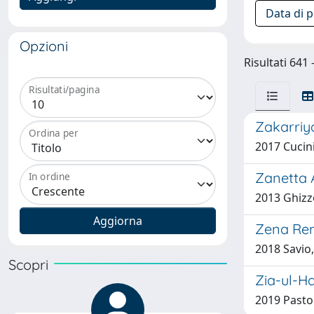
Data di 
Opzioni
Risultati 641
Risultati/pagina
Zakarriy
Ordina per
2017 Cucini
Zanetta A
In ordine
2013 Ghizz
Zena Re
2018 Savio
Scopri
Zia-ul-H
2019 Pastor