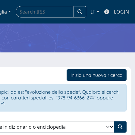
glia
IT
LOGIN
Inizia una nuova ricerca
ci, ad es: "evoluzione della specie". Qualora si cerchi
ici con caratteri speciali es: "978-94-6366-274" oppure
74.