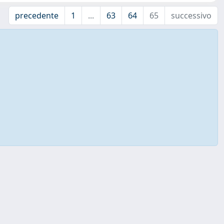
precedente
1
...
63
64
65
successivo
↑ Back to top