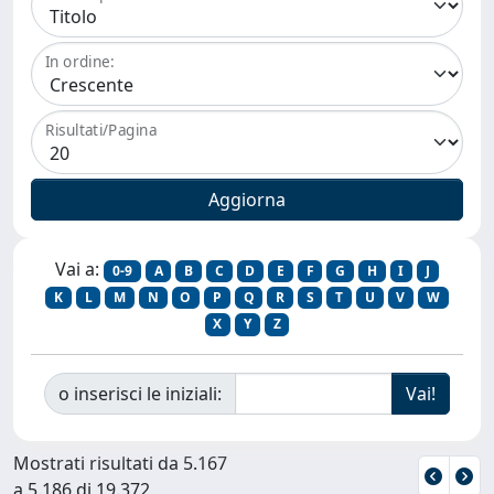
In ordine:
Risultati/Pagina
Vai a:
0-9
A
B
C
D
E
F
G
H
I
J
K
L
M
N
O
P
Q
R
S
T
U
V
W
X
Y
Z
o inserisci le iniziali:
Mostrati risultati da 5.167
a 5.186 di 19.372