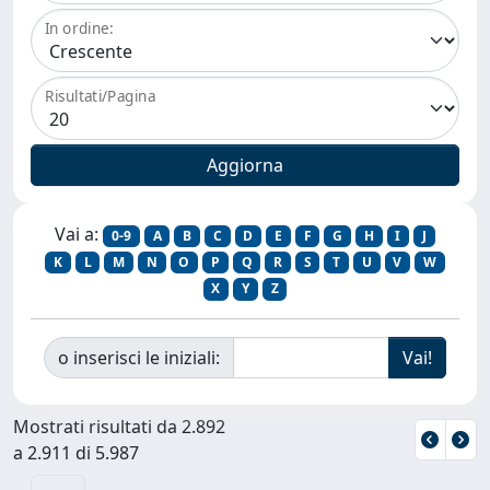
In ordine:
Risultati/Pagina
Vai a:
0-9
A
B
C
D
E
F
G
H
I
J
K
L
M
N
O
P
Q
R
S
T
U
V
W
X
Y
Z
o inserisci le iniziali:
Mostrati risultati da 2.892
a 2.911 di 5.987