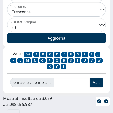
In ordine:
Risultati/Pagina
Vai a:
0-9
A
B
C
D
E
F
G
H
I
J
K
L
M
N
O
P
Q
R
S
T
U
V
W
X
Y
Z
o inserisci le iniziali:
Mostrati risultati da 3.079
a 3.098 di 5.987