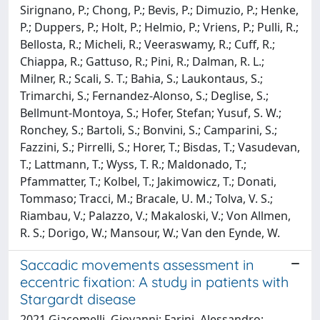
Sirignano, P.; Chong, P.; Bevis, P.; Dimuzio, P.; Henke,
P.; Duppers, P.; Holt, P.; Helmio, P.; Vriens, P.; Pulli, R.;
Bellosta, R.; Micheli, R.; Veeraswamy, R.; Cuff, R.;
Chiappa, R.; Gattuso, R.; Pini, R.; Dalman, R. L.;
Milner, R.; Scali, S. T.; Bahia, S.; Laukontaus, S.;
Trimarchi, S.; Fernandez-Alonso, S.; Deglise, S.;
Bellmunt-Montoya, S.; Hofer, Stefan; Yusuf, S. W.;
Ronchey, S.; Bartoli, S.; Bonvini, S.; Camparini, S.;
Fazzini, S.; Pirrelli, S.; Horer, T.; Bisdas, T.; Vasudevan,
T.; Lattmann, T.; Wyss, T. R.; Maldonado, T.;
Pfammatter, T.; Kolbel, T.; Jakimowicz, T.; Donati,
Tommaso; Tracci, M.; Bracale, U. M.; Tolva, V. S.;
Riambau, V.; Palazzo, V.; Makaloski, V.; Von Allmen,
R. S.; Dorigo, W.; Mansour, W.; Van den Eynde, W.
Saccadic movements assessment in
eccentric fixation: A study in patients with
Stargardt disease
2021 Giacomelli, Giovanni; Farini, Alessandro;