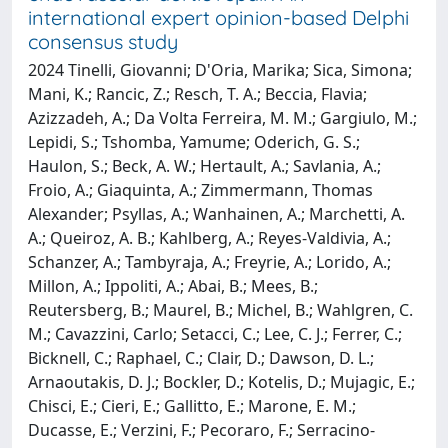
international expert opinion-based Delphi
consensus study
2024 Tinelli, Giovanni; D'Oria, Marika; Sica, Simona;
Mani, K.; Rancic, Z.; Resch, T. A.; Beccia, Flavia;
Azizzadeh, A.; Da Volta Ferreira, M. M.; Gargiulo, M.;
Lepidi, S.; Tshomba, Yamume; Oderich, G. S.;
Haulon, S.; Beck, A. W.; Hertault, A.; Savlania, A.;
Froio, A.; Giaquinta, A.; Zimmermann, Thomas
Alexander; Psyllas, A.; Wanhainen, A.; Marchetti, A.
A.; Queiroz, A. B.; Kahlberg, A.; Reyes-Valdivia, A.;
Schanzer, A.; Tambyraja, A.; Freyrie, A.; Lorido, A.;
Millon, A.; Ippoliti, A.; Abai, B.; Mees, B.;
Reutersberg, B.; Maurel, B.; Michel, B.; Wahlgren, C.
M.; Cavazzini, Carlo; Setacci, C.; Lee, C. J.; Ferrer, C.;
Bicknell, C.; Raphael, C.; Clair, D.; Dawson, D. L.;
Arnaoutakis, D. J.; Bockler, D.; Kotelis, D.; Mujagic, E.;
Chisci, E.; Cieri, E.; Gallitto, E.; Marone, E. M.;
Ducasse, E.; Verzini, F.; Pecoraro, F.; Serracino-