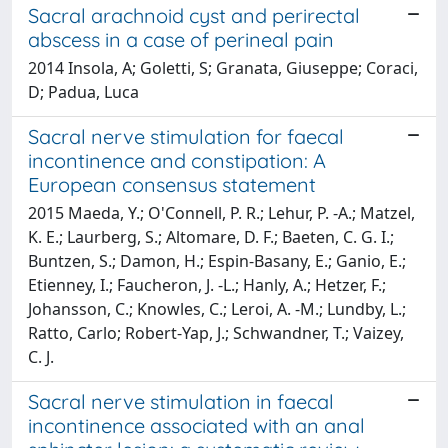
Sacral arachnoid cyst and perirectal
abscess in a case of perineal pain
2014 Insola, A; Goletti, S; Granata, Giuseppe; Coraci,
D; Padua, Luca
Sacral nerve stimulation for faecal
incontinence and constipation: A
European consensus statement
2015 Maeda, Y.; O'Connell, P. R.; Lehur, P. -A.; Matzel,
K. E.; Laurberg, S.; Altomare, D. F.; Baeten, C. G. I.;
Buntzen, S.; Damon, H.; Espin-Basany, E.; Ganio, E.;
Etienney, I.; Faucheron, J. -L.; Hanly, A.; Hetzer, F.;
Johansson, C.; Knowles, C.; Leroi, A. -M.; Lundby, L.;
Ratto, Carlo; Robert-Yap, J.; Schwandner, T.; Vaizey,
C. J.
Sacral nerve stimulation in faecal
incontinence associated with an anal