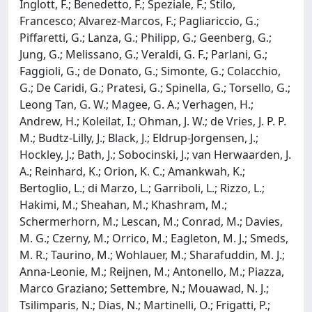
Inglott, F.; Benedetto, F.; Speziale, F.; Stilo,
Francesco; Alvarez-Marcos, F.; Pagliariccio, G.;
Piffaretti, G.; Lanza, G.; Philipp, G.; Geenberg, G.;
Jung, G.; Melissano, G.; Veraldi, G. F.; Parlani, G.;
Faggioli, G.; de Donato, G.; Simonte, G.; Colacchio,
G.; De Caridi, G.; Pratesi, G.; Spinella, G.; Torsello, G.;
Leong Tan, G. W.; Magee, G. A.; Verhagen, H.;
Andrew, H.; Koleilat, I.; Ohman, J. W.; de Vries, J. P. P.
M.; Budtz-Lilly, J.; Black, J.; Eldrup-Jorgensen, J.;
Hockley, J.; Bath, J.; Sobocinski, J.; van Herwaarden, J.
A.; Reinhard, K.; Orion, K. C.; Amankwah, K.;
Bertoglio, L.; di Marzo, L.; Garriboli, L.; Rizzo, L.;
Hakimi, M.; Sheahan, M.; Khashram, M.;
Schermerhorn, M.; Lescan, M.; Conrad, M.; Davies,
M. G.; Czerny, M.; Orrico, M.; Eagleton, M. J.; Smeds,
M. R.; Taurino, M.; Wohlauer, M.; Sharafuddin, M. J.;
Anna-Leonie, M.; Reijnen, M.; Antonello, M.; Piazza,
Marco Graziano; Settembre, N.; Mouawad, N. J.;
Tsilimparis, N.; Dias, N.; Martinelli, O.; Frigatti, P.;