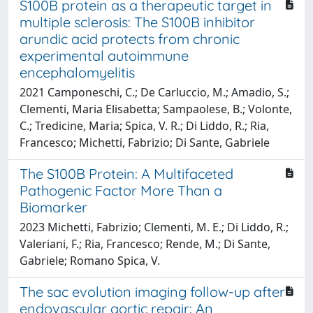
S100B protein as a therapeutic target in
multiple sclerosis: The S100B inhibitor
arundic acid protects from chronic
experimental autoimmune
encephalomyelitis
2021 Camponeschi, C.; De Carluccio, M.; Amadio, S.;
Clementi, Maria Elisabetta; Sampaolese, B.; Volonte,
C.; Tredicine, Maria; Spica, V. R.; Di Liddo, R.; Ria,
Francesco; Michetti, Fabrizio; Di Sante, Gabriele
The S100B Protein: A Multifaceted
Pathogenic Factor More Than a
Biomarker
2023 Michetti, Fabrizio; Clementi, M. E.; Di Liddo, R.;
Valeriani, F.; Ria, Francesco; Rende, M.; Di Sante,
Gabriele; Romano Spica, V.
The sac evolution imaging follow-up after
endovascular aortic repair: An