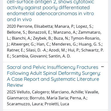
cell-surface antigen 2, shows cytotoxic
activity against poorly differentiated
endometrial adenocarcinomas in vitro
and in vivo
2020 Perrone, Elisabetta; Manara, P.; Lopez, S.;
Bellone, S.; Bonazzoli, E.; Manzano, A.; Zammataro,
L.; Bianchi, A.; Zeybek, B.; Buza, N.; Tymon-Rosario,
J.; Altwerger, G.; Han, C.; Menderes, G.; Huang, G. S.;
Ratner, E.; Silasi, D. -A.; Azodi, M.; Hui, P.; Schwartz, P.
E.; Scambia, Giovanni; Santin, A. D.
Sacral and Pelvic Insufficiency Fractures
Following Adult Spinal Deformity Surgery:
A Case Report and Systematic Literature
Review
2025 Velluto, Calogero; Marciano, Achille; Vavalle,
Gianmarco; Borruto, Maria Ilaria; Perna, A.;
Scaramuzzo, Laura; Proietti, Luca