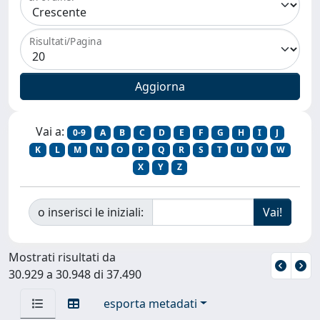
Risultati/Pagina
Vai a:
0-9
A
B
C
D
E
F
G
H
I
J
K
L
M
N
O
P
Q
R
S
T
U
V
W
X
Y
Z
o inserisci le iniziali:
Mostrati risultati da
30.929 a 30.948 di 37.490
esporta metadati