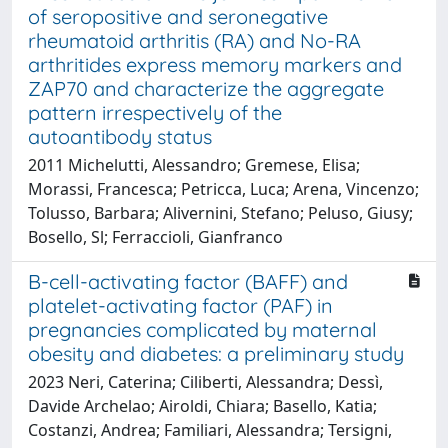
of seropositive and seronegative
rheumatoid arthritis (RA) and No-RA
arthritides express memory markers and
ZAP70 and characterize the aggregate
pattern irrespectively of the
autoantibody status
2011 Michelutti, Alessandro; Gremese, Elisa;
Morassi, Francesca; Petricca, Luca; Arena, Vincenzo;
Tolusso, Barbara; Alivernini, Stefano; Peluso, Giusy;
Bosello, Sl; Ferraccioli, Gianfranco
B-cell-activating factor (BAFF) and
platelet-activating factor (PAF) in
pregnancies complicated by maternal
obesity and diabetes: a preliminary study
2023 Neri, Caterina; Ciliberti, Alessandra; Dessì,
Davide Archelao; Airoldi, Chiara; Basello, Katia;
Costanzi, Andrea; Familiari, Alessandra; Tersigni,