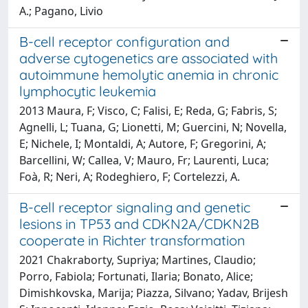
A.; Pagano, Livio
B-cell receptor configuration and
adverse cytogenetics are associated with
autoimmune hemolytic anemia in chronic
lymphocytic leukemia
2013 Maura, F; Visco, C; Falisi, E; Reda, G; Fabris, S;
Agnelli, L; Tuana, G; Lionetti, M; Guercini, N; Novella,
E; Nichele, I; Montaldi, A; Autore, F; Gregorini, A;
Barcellini, W; Callea, V; Mauro, Fr; Laurenti, Luca;
Foà, R; Neri, A; Rodeghiero, F; Cortelezzi, A.
B-cell receptor signaling and genetic
lesions in TP53 and CDKN2A/CDKN2B
cooperate in Richter transformation
2021 Chakraborty, Supriya; Martines, Claudio;
Porro, Fabiola; Fortunati, Ilaria; Bonato, Alice;
Dimishkovska, Marija; Piazza, Silvano; Yadav, Brijesh