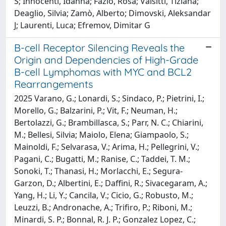
S; Innocenti, Idanna; Fazio, Rosa; Vaisitti, Tiziana;
Deaglio, Silvia; Zamò, Alberto; Dimovski, Aleksandar
J; Laurenti, Luca; Efremov, Dimitar G
B-cell Receptor Silencing Reveals the
Origin and Dependencies of High-Grade
B-cell Lymphomas with MYC and BCL2
Rearrangements
2025 Varano, G.; Lonardi, S.; Sindaco, P.; Pietrini, I.;
Morello, G.; Balzarini, P.; Vit, F.; Neuman, H.;
Bertolazzi, G.; Brambillasca, S.; Parr, N. C.; Chiarini,
M.; Bellesi, Silvia; Maiolo, Elena; Giampaolo, S.;
Mainoldi, F.; Selvarasa, V.; Arima, H.; Pellegrini, V.;
Pagani, C.; Bugatti, M.; Ranise, C.; Taddei, T. M.;
Sonoki, T.; Thanasi, H.; Morlacchi, E.; Segura-
Garzon, D.; Albertini, E.; Daffini, R.; Sivacegaram, A.;
Yang, H.; Li, Y.; Cancila, V.; Cicio, G.; Robusto, M.;
Leuzzi, B.; Andronache, A.; Trifiro, P.; Riboni, M.;
Minardi, S. P.; Bonnal, R. J. P.; Gonzalez Lopez, C.;