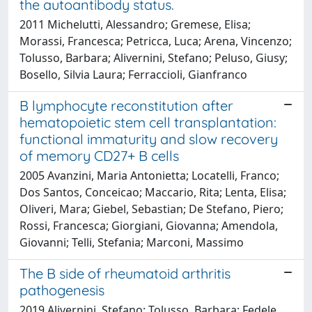
the autoantibody status.
2011 Michelutti, Alessandro; Gremese, Elisa;
Morassi, Francesca; Petricca, Luca; Arena, Vincenzo;
Tolusso, Barbara; Alivernini, Stefano; Peluso, Giusy;
Bosello, Silvia Laura; Ferraccioli, Gianfranco
B lymphocyte reconstitution after
hematopoietic stem cell transplantation:
functional immaturity and slow recovery
of memory CD27+ B cells
2005 Avanzini, Maria Antonietta; Locatelli, Franco;
Dos Santos, Conceicao; Maccario, Rita; Lenta, Elisa;
Oliveri, Mara; Giebel, Sebastian; De Stefano, Piero;
Rossi, Francesca; Giorgiani, Giovanna; Amendola,
Giovanni; Telli, Stefania; Marconi, Massimo
The B side of rheumatoid arthritis
pathogenesis
2019 Alivernini, Stefano; Tolusso, Barbara; Fedele,