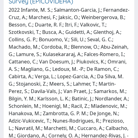
Survey (EPICOVIDEHA)
2022 Infante, M. S.; Salmanton-Garcia, J.; Fernandez-
Cruz, A.; Marchesi, F.; Jaksic, O.; Weinbergerova, B.;
Besson, C.; Duarte, R. F.; Itri, F.; Valkovic, T.;
Szotkovski, T.; Busca, A.; Guidetti, A.; Glenthoj, A.;
Collins, G. P.; Bonuomo, V.; Sili, U.; Seval, G. C.;
Machado, M.; Cordoba, R.; Blennow, O.; Abu-Zeinah,
G.; Lamure, S.; Kulasekararaj, A.; Falces-Romero, I.;
Cattaneo, C.; Van Doesum, J.; Piukovics, K.; Omrani,
A. S.; Magliano, G.; Ledoux, M. -P.; De Ramon, C.;
Cabirta, A.; Verga, L.; Lopez-Garcia, A.; Da Silva, M.
G.; Stojanoski, Z.; Meers, S.; Lahmer, T.; Martin-
Perez, S.; Davila-Vals, J.; Van Praet, J.; Samarkos, M.;
Bilgin, Y. M.; Karlsson, L. K.; Batinic, J.; Nordlander, A.;
Schonlein, M.; Hoenigl, M.; Racil, Z.; Mladenovic, M.;
Hanakova, M.; Zambrotta, G. P. M.; De Jonge, N.;
Adzic-Vukicevic, T.; Nunes-Rodrigues, R.; Prezioso,
L.; Navratil, M.; Marchetti, M.; Cuccaro, A.; Calbacho,
M.; Giordano, A.; Cornely, O. A.; Hernandez-Rivas, J. -