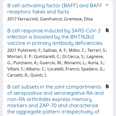
B cell activating factor (BAFF) and BAFF
receptors: fakes and facts
2017 Ferraccioli, Gianfranco; Gremese, Elisa
B cell response induced by SARS-CoV-2
infection is boosted by the BNT162b2
vaccine in primary antibody deficiencies
2021 Pulvirenti, F.; Salinas, A. F.; Milito, C.; Terreri, S.;
Mortari, E. P.; Quintarelli, C.; Di Cecca, S.; Lagnese,
G.; Punziano, A.; Guercio, M.; Bonanni, L.; Auria, S.;
Villani, F.; Albano, C.; Locatelli, Franco; Spadaro, G.;
Carsetti, R.; Quinti, I.
B cell subsets in the joint compartments
of seropositive and seronegative RA and
non-RA arthritides express memory
markers and ZAP-70 and characterize
the aggregate pattern irrespectively of