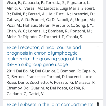
Visco, E.; Capaccio, P.; Torretta, S.; Pignataro, L.;
Almici, C.; Varasi, M.; Larocca, Luigi Maria; Siebert,
R.; Falini, B.; Ferreri, A. J. M.; Tucci, A.; Lorenzini, D.;
Cabras, A. D.; Pruneri, G.; Di Napoli, A.; Ungari, M.;
Pizzi, M.; Hohaus, Stefan; Mercurio, C.; Song, J. Y.;
Chan, W. C.; Lorenzi, L.; Bomben, R.; Ponzoni, M.;
Mehr, R.; Tripodo, C.; Facchetti, F.; Casola, S.
B-cell receptor, clinical course and
prognosis in chronic lymphocytic
leukaemia: the growing saga of the
IGHV3 subgroup gene usage
2011 Dal Bo, M; Del Giudice, I; Bomben, R; Capello,
D; Bertoni, Francesco; Forconi, F; Laurenti, Luca;
Rossi, Dario; Zucchetto, A; Pozzato, G; Marasca, R;
Efremov, Dg; Guarini, A; Del Poeta, G; Foà, R;
Gaidano, G; Gattei, V.
B-cell subsets in the joint compartments