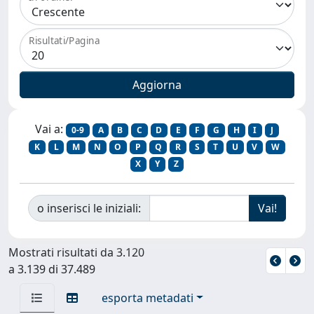
Risultati/Pagina
Vai a:
0-9
A
B
C
D
E
F
G
H
I
J
K
L
M
N
O
P
Q
R
S
T
U
V
W
X
Y
Z
o inserisci le iniziali:
Mostrati risultati da 3.120
a 3.139 di 37.489
esporta metadati