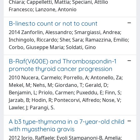
Chiara; Cappelletti, Mattia; Speciani, Attilio
Francesco; Lanzone, Antonio
B-lines:to count or not to count
2014 Zanforlin, Alessandro; Smargiassi, Andrea;
Inchingolo, Riccardo; Sher, Sara; Ramazzina, Emilio;
Corbo, Giuseppe Maria; Soldati, Gino
B-Raf(V600E) and Thrombospondin-1
promote thyroid cancer progression
2010 Nucera, Carmelo; Porrello, A; Antonello, Za;
Mekel, M; Nehs, M; Giordano, T; Gerald, D;
Benjamin, L; Priolo, Carmen; Puxeddu, E; Finn, S;
Jarzab, B; Hodin, R; Pontecorvi, Alfredo; Nose, V;
Lawler, J; Parangi, S.
A b3 type-thymoma in a 7-year-old child
with myasthenia gravis
2012 Iorio, Raffaele; Evoli Stampanoni-B, Amelia;