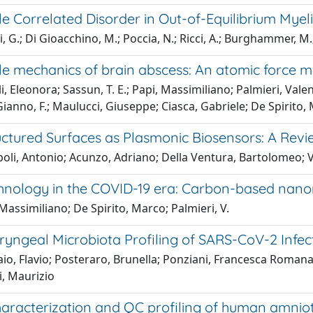
 Correlated Disorder in Out-of-Equilibrium Myeli
 G.; Di Gioacchino, M.; Poccia, N.; Ricci, A.; Burghammer, M.;
e mechanics of brain abscess: An atomic force m
i, Eleonora; Sassun, T. E.; Papi, Massimiliano; Palmieri, Vale
anno, F.; Maulucci, Giuseppe; Ciasca, Gabriele; De Spirito,
ctured Surfaces as Plasmonic Biosensors: A Revi
li, Antonio; Acunzo, Adriano; Della Ventura, Bartolomeo; V
nology in the COVID-19 era: Carbon-based nanom
Massimiliano; De Spirito, Marco; Palmieri, V.
yngeal Microbiota Profiling of SARS-CoV-2 Infec
o, Flavio; Posteraro, Brunella; Ponziani, Francesca Romana;
i, Maurizio
haracterization and QC profiling of human amniot