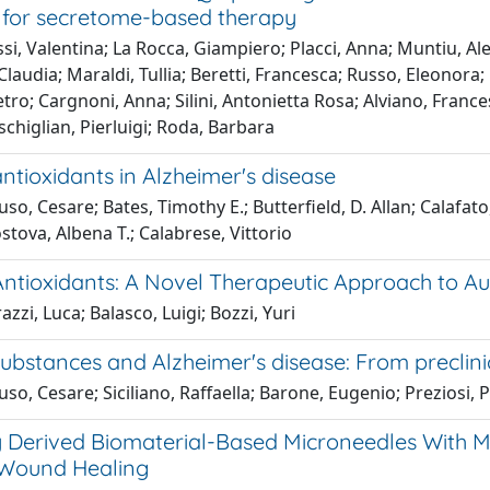
s for secretome-based therapy
i, Valentina; La Rocca, Giampiero; Placci, Anna; Muntiu, Ale
Claudia; Maraldi, Tullia; Beretti, Francesca; Russo, Eleonora; M
tro; Cargnoni, Anna; Silini, Antonietta Rosa; Alviano, Frances
chiglian, Pierluigi; Roda, Barbara
ntioxidants in Alzheimer's disease
o, Cesare; Bates, Timothy E.; Butterfield, D. Allan; Calafato
tova, Albena T.; Calabrese, Vittorio
Antioxidants: A Novel Therapeutic Approach to A
zzi, Luca; Balasco, Luigi; Bozzi, Yuri
ubstances and Alzheimer's disease: From preclini
o, Cesare; Siciliano, Raffaella; Barone, Eugenio; Preziosi, 
y Derived Biomaterial-Based Microneedles With 
 Wound Healing