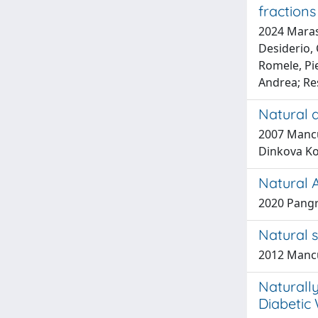
fraction
2024 Marass
Desiderio, 
Romele, Pie
Andrea; Res
Natural a
2007 Mancus
Dinkova Kos
Natural 
2020 Pangra
Natural s
2012 Mancus
Naturall
Diabetic