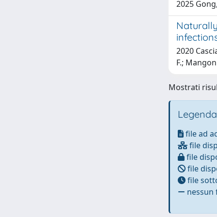
2025 Gong, 
Naturally
infection
2020 Cascia
F.; Mangoni,
Mostrati risul
Legenda
file ad 
file dis
file disp
file disp
file sot
nessun f