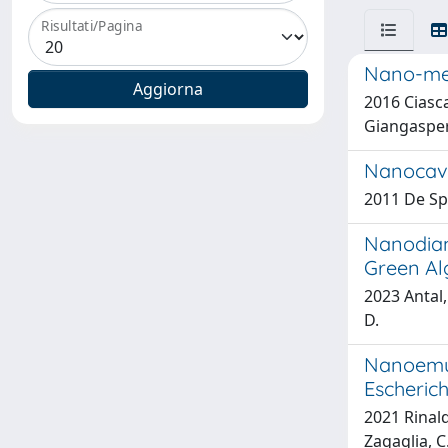
Risultati/Pagina
Nano-mec
2016 Ciasca
Giangaspero
Nanocavit
2011 De Spi
Nanodiam
Green Al
2023 Antal,
D.
Nanoemuls
Escherich
2021 Rinaldi
Zagaglia, C