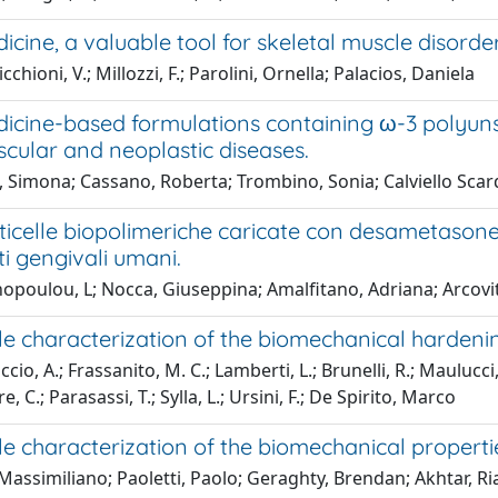
ine, a valuable tool for skeletal muscle disorder
chioni, V.; Millozzi, F.; Parolini, Ornella; Palacios, Daniela
cine-based formulations containing ω-3 polyunsat
cular and neoplastic diseases.
, Simona; Cassano, Roberta; Trombino, Sonia; Calviello Scard
icelle biopolimeriche caricate con desametasone
ti gengivali umani.
poulou, L; Nocca, Giuseppina; Amalfitano, Adriana; Arcovito
e characterization of the biomechanical hardenin
cio, A.; Frassanito, M. C.; Lamberti, L.; Brunelli, R.; Mauluc
, C.; Parasassi, T.; Sylla, L.; Ursini, F.; De Spirito, Marco
 characterization of the biomechanical properties 
Massimiliano; Paoletti, Paolo; Geraghty, Brendan; Akhtar, Ri