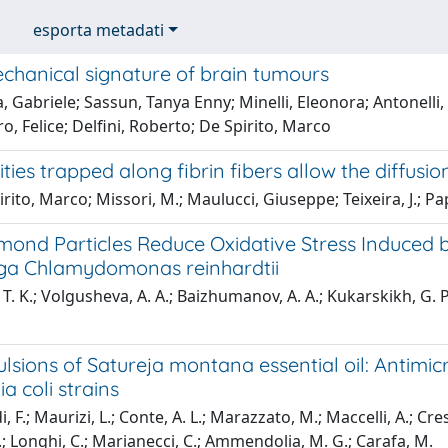
esporta metadati
hanical signature of brain tumours
, Gabriele; Sassun, Tanya Enny; Minelli, Eleonora; Antonelli
, Felice; Delfini, Roberto; De Spirito, Marco
ies trapped along fibrin fibers allow the diffusi
rito, Marco; Missori, M.; Maulucci, Giuseppe; Teixeira, J.; P
ond Particles Reduce Oxidative Stress Induced by
ga Chlamydomonas reinhardtii
 T. K.; Volgusheva, A. A.; Baizhumanov, A. A.; Kukarskikh, G. 
ions of Satureja montana essential oil: Antimicro
ia coli strains
, F.; Maurizi, L.; Conte, A. L.; Marazzato, M.; Maccelli, A.; Cre
.; Longhi, C.; Marianecci, C.; Ammendolia, M. G.; Carafa, M.