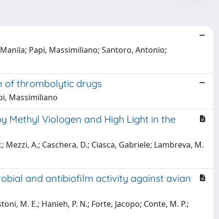
, Manila; Papi, Massimiliano; Santoro, Antonio;
on of thrombolytic drugs
api, Massimiliano
 Methyl Viologen and High Light in the
P.; Mezzi, A.; Caschera, D.; Ciasca, Gabriele; Lambreva, M.
bial and antibiofilm activity against avian
stoni, M. E.; Hanieh, P. N.; Forte, Jacopo; Conte, M. P.;