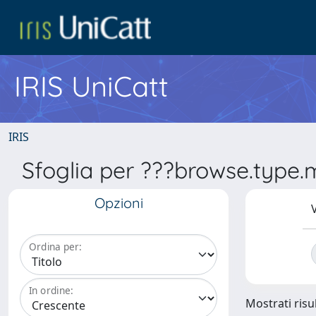
IRIS UniCatt
IRIS
Sfoglia per ???browse.typ
Opzioni
V
Ordina per:
In ordine:
Mostrati risul