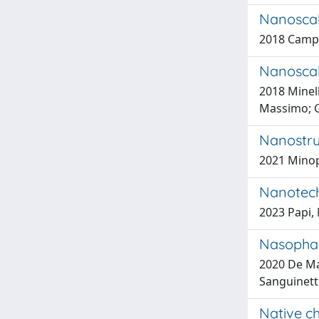
Nanoscale
2018 Campi,
Nanoscal
2018 Minell
Massimo; Gi
Nanostru
2021 Minopo
Nanotech
2023 Papi, 
Nasophar
2020 De Mai
Sanguinett
Native c