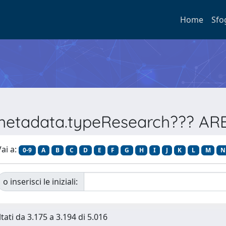
Home
Sfo
e.metadata.typeResearch??? A
ai a:
0-9
A
B
C
D
E
F
G
H
I
J
K
L
M
N
o inserisci le iniziali:
tati da 3.175 a 3.194 di 5.016