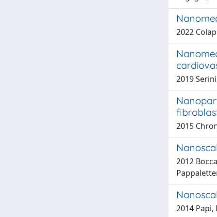
Nanomedic
2022 Colapic
Nanomedi
cardiovas
2019 Serini
Nanopart
fibroblas
2015 Chrono
Nanoscal
2012 Boccac
Pappalettere
Nanoscale
2014 Papi, 