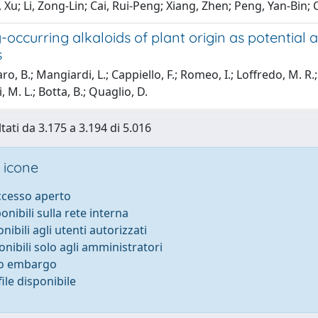
Xu; Li, Zong-Lin; Cai, Rui-Peng; Xiang, Zhen; Peng, Yan-Bin;
-occurring alkaloids of plant origin as potential a
s
ro, B.; Mangiardi, L.; Cappiello, F.; Romeo, I.; Loffredo, M. R.
 M. L.; Botta, B.; Quaglio, D.
tati da 3.175 a 3.194 di 5.016
 icone
accesso aperto
ponibili sulla rete interna
onibili agli utenti autorizzati
onibili solo agli amministratori
to embargo
ile disponibile