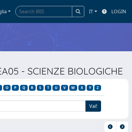
glia
IT
LOGIN
REA05 - SCIENZE BIOLOGICHE
O
P
Q
R
S
T
U
V
W
X
Y
Z