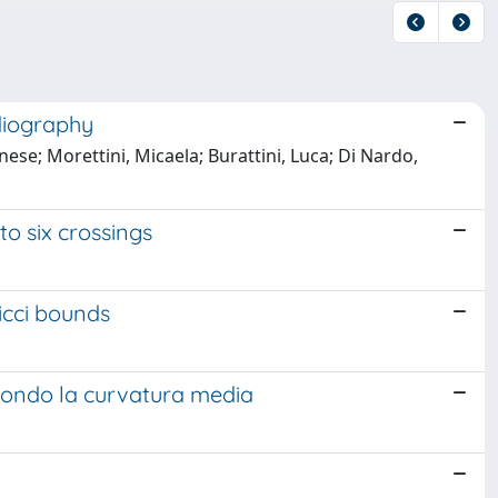
rdiography
gnese; Morettini, Micaela; Burattini, Luca; Di Nardo,
o six crossings
icci bounds
condo la curvatura media