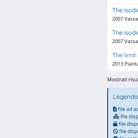
The isodi
2007 Vassal
The isodi
2007 Vassal
The limit
2013 Pianta
Mostrati risul
Legenda
file ad 
file dis
file disp
file disp