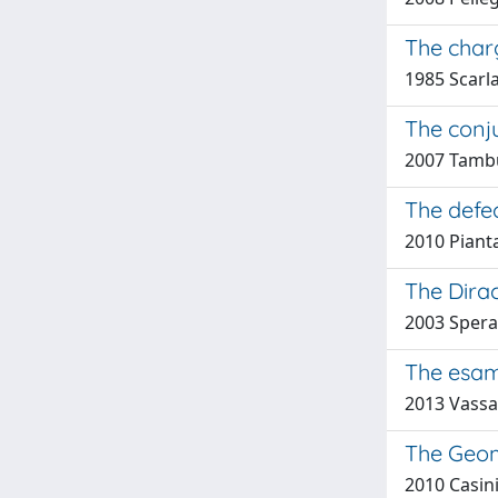
The charg
1985 Scarla
The conj
2007 Tambur
The defec
2010 Pianta
The Dira
2003 Spera
The esam
2013 Vassal
The Geom
2010 Casini