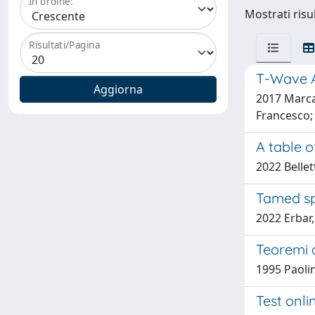
In ordine:
Mostrati risul
Risultati/Pagina
T-Wave Al
2017 Marcan
Francesco; 
A table o
2022 Bellet
Tamed spa
2022 Erbar,
Teoremi 
1995 Paolin
Test onli