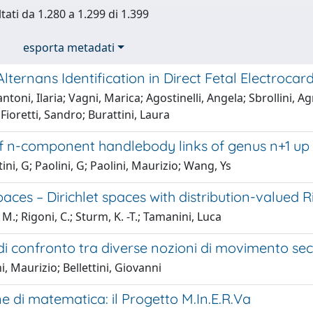
tati da 1.280 a 1.299 di 1.399
esporta metadati
ternans Identification in Direct Fetal Electroca
toni, Ilaria; Vagni, Marica; Agostinelli, Angela; Sbrollini, A
Fioretti, Sandro; Burattini, Laura
f n-component handlebody links of genus n+1 up t
tini, G; Paolini, G; Paolini, Maurizio; Wang, Ys
ces – Dirichlet spaces with distribution-valued R
 M.; Rigoni, C.; Sturm, K. -T.; Tamanini, Luca
di confronto tra diverse nozioni di movimento se
i, Maurizio; Bellettini, Giovanni
ne di matematica: il Progetto M.In.E.R.Va