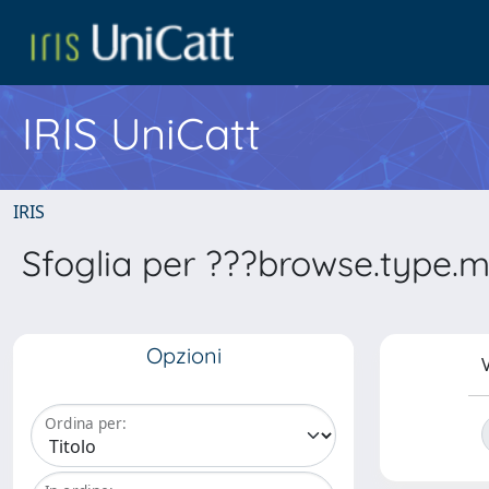
IRIS UniCatt
IRIS
Sfoglia per ???browse.type
Opzioni
V
Ordina per: