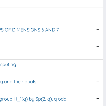
PS OF DIMENSIONS 6 AND 7
omputing
y and their duals
 group H_1(q) by Sp(2, q), q odd