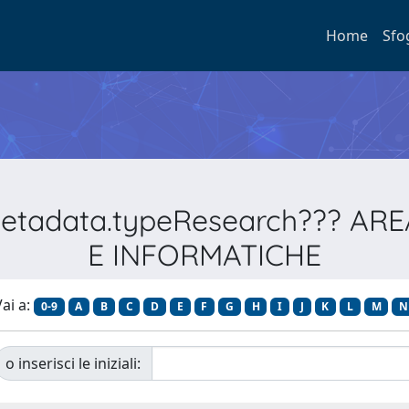
Home
Sfo
.metadata.typeResearch??? A
E INFORMATICHE
ai a:
0-9
A
B
C
D
E
F
G
H
I
J
K
L
M
N
o inserisci le iniziali: