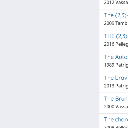
2012 Vassal
The (2,3)
2009 Tambur
THE (2,
2016 Pelle
The Auto
1989 Patri
The brav
2013 Patri
The Brunn
2000 Vassal
The chara
2008 Pelle