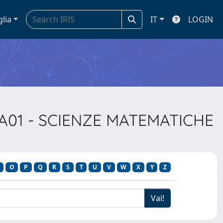
glia
IT
LOGIN
REA01 - SCIENZE MATEMATICHE
O
P
Q
R
S
T
U
V
W
X
Y
Z