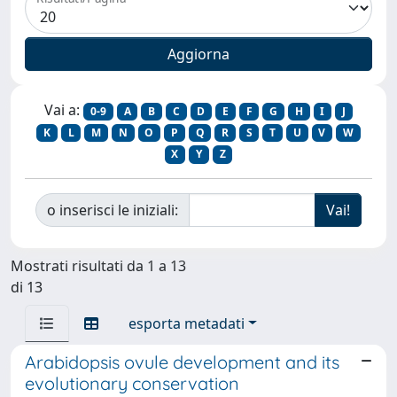
Vai a:
0-9
A
B
C
D
E
F
G
H
I
J
K
L
M
N
O
P
Q
R
S
T
U
V
W
X
Y
Z
o inserisci le iniziali:
Mostrati risultati da 1 a 13
di 13
esporta metadati
Arabidopsis ovule development and its
evolutionary conservation