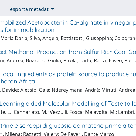
esporta metadati
mmobilized Acetobacter in Ca-alginate in vinegar
s for immobilization
Maria Daria; Silva, Angela; Battistotti, Giuseppina; Colagra
ct Methanol Production from Sulfur Rich Coal Gas
i, Andrea; Bozzano, Giulia; Pirola, Carlo; Ranzi, Eliseo; Pier
local ingredients as protein source to produce ru
aharan Africa
 Davide; Alessio, Gaia; Ndereyimana, Andrè; Minuti, Andrea
earning aided Molecular Modelling of Taste to Id
te, L.; Cannariato, M.; Vezzulli, Fosca; Malavolta, M.; Lambri,
rine e sciroppi di glucosio da materie prime alte
, Milena; Razzetti, Valery; De Faveri, Dante Marco