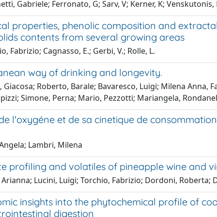
tti, Gabriele; Ferronato, G; Sarv, V; Kerner, K; Venskutonis, P
l properties, phenolic composition and extractabi
olids contents from several growing areas
, Fabrizio; Cagnasso, E.; Gerbi, V.; Rolle, L.
anean way of drinking and longevity.
o, Giacosa; Roberto, Barale; Bavaresco, Luigi; Milena Anna, Fa
pizzi; Simone, Perna; Mario, Pezzotti; Mariangela, Rondanel
de l'oxygéne et de sa cinetique de consommation 
 Angela; Lambri, Milena
e profiling and volatiles of pineapple wine and 
Arianna; Lucini, Luigi; Torchio, Fabrizio; Dordoni, Roberta;
ic insights into the phytochemical profile of coo
trointestinal digestion