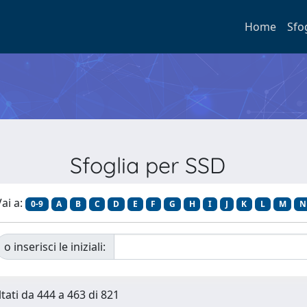
Home
Sfo
Sfoglia per SSD
ai a:
0-9
A
B
C
D
E
F
G
H
I
J
K
L
M
N
o inserisci le iniziali:
ltati da 444 a 463 di 821