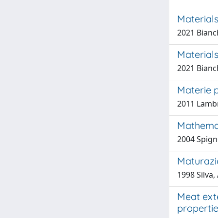
Materials
2021 Bianchi
Materials
2021 Bianchi
Materie p
2011 Lambri
Mathemati
2004 Spigno,
Maturazio
1998 Silva,
Meat exte
propertie