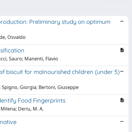
 production: Preliminary study on optimum
nde, Osvaldo
ification
ucci, Sauro; Manenti, Flavio
sf biscuit for malnourished children (under 5)
; Spigno, Giorgia; Bertoni, Giuseppe
entify Food Fingerprints
 Milena; Deriu, M. A.
rnative