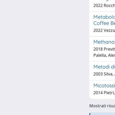
2022 Rocche
Metabolo
Coffee B
2022 Vezzull
Methanol
2018 Previt
Palella, Al
Metodi di
2003 Silva,
Micotoss
2014 Pietri
Mostrati risu