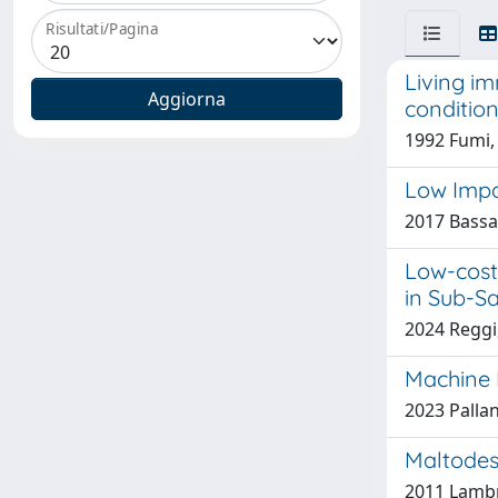
Risultati/Pagina
Living i
condition
1992 Fumi, 
Low Impa
2017 Bassan
Low-cost 
in Sub-S
2024 Reggi,
Machine L
2023 Pallan
Maltodest
2011 Lambri