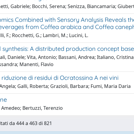
tti, Gabriele; Bocchi, Serena; Senizza, Biancamaria; Giuberti
mics Combined with Sensory Analysis Reveals the
everages from Coffea arabica and Coffea caneph
i, F.; Rocchetti, G.; Lambri, M.; Lucini, L.
 synthesis: A distributed production concept bas
ali, Daniele; Vita, Antonio; Bassani, Andrea; Italiano, Cristina
essandra; Manenti, Flavio
 riduzione di residui di Ocratossina A nei vini
 Angela; Galli, Roberta; Grazioli, Barbara; Fumi, Maria Daria
ine
, Amedeo; Bertuzzi, Terenzio
ltati da 444 a 463 di 821