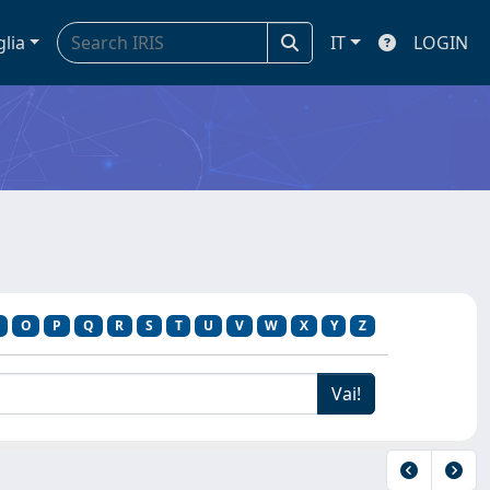
glia
IT
LOGIN
O
P
Q
R
S
T
U
V
W
X
Y
Z