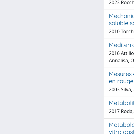
2023 Rocche
Mechanica
soluble s
2010 Torchio
Mediterr
2016 Attili
Annalisa, O
Mesures 
en rouge
2003 Silva,
Metabolit
2017 Roda, 
Metabolom
vitro gas