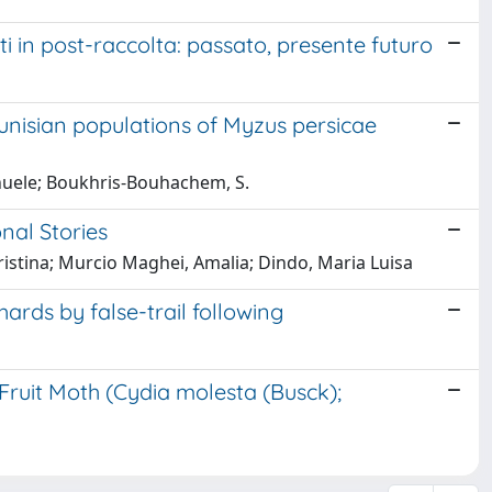
ti in post-raccolta: passato, presente futuro
 Tunisian populations of Myzus persicae
manuele; Boukhris-Bouhachem, S.
onal Stories
Cristina; Murcio Maghei, Amalia; Dindo, Maria Luisa
ards by false-trail following
 Fruit Moth (Cydia molesta (Busck);