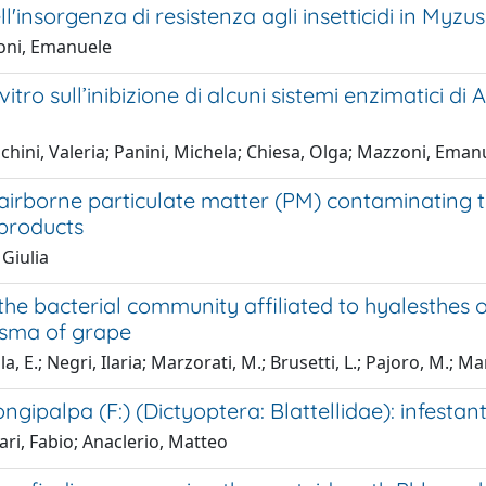
ll'insorgenza di resistenza agli insetticidi in Myzu
oni, Emanuele
vitro sull’inibizione di alcuni sistemi enzimatici di
hini, Valeria; Panini, Michela; Chiesa, Olga; Mazzoni, Eman
airborne particulate matter (PM) contaminating t
products
Giulia
the bacterial community affiliated to hyalesthes ob
sma of grape
, E.; Negri, Ilaria; Marzorati, M.; Brusetti, L.; Pajoro, M.; Ma
ongipalpa (F:) (Dictyoptera: Blattellidae): infest
ri, Fabio; Anaclerio, Matteo