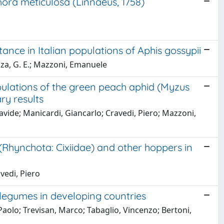
ora meticulosa (Linnaeus, 1758)
stance in Italian populations of Aphis gossypii
zza, G. E.; Mazzoni, Emanuele
ulations of the green peach aphid (Myzus
ry results
Davide; Manicardi, Giancarlo; Cravedi, Piero; Mazzoni,
(Rhynchota: Cixiidae) and other hoppers in
vedi, Piero
 legumes in developing countries
Paolo; Trevisan, Marco; Tabaglio, Vincenzo; Bertoni,