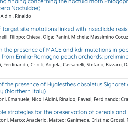
ing finding concerning the noctuid moth Phlogoph
tera Noctuidae)
 Aldini, Rinaldo
 target site mutations linked with insecticide resi
lli, Filippo; Chiesa, Olga; Panini, Michela; Massimino Cocu
n the presence of MACE and kdr mutations in pop
) from Emilia-Romagna peach orchards: prelimina
, Ferdinando; Criniti, Angela; Cassanelli, Stefano; Bizzaro, 
f the presence of Hyalesthes obsoletus Signoret 
 (Northern Italy)
i, Emanuele; Nicoli Aldini, Rinaldo; Pavesi, Ferdinando; Cra
le strategies for the preservation of cereals and
zoni, Marco; Anaclerio, Matteo; Ganimede, Cristina; Grossi, 