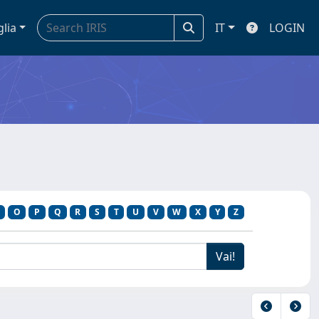
glia
IT
LOGIN
O
P
Q
R
S
T
U
V
W
X
Y
Z