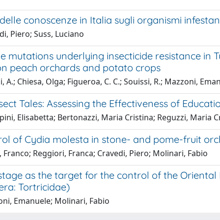
delle conoscenze in Italia sugli organismi infestan
i, Piero; Suss, Luciano
te mutations underlying insecticide resistance in
 on peach orchards and potato crops
, A.; Chiesa, Olga; Figueroa, C. C.; Souissi, R.; Mazzoni, E
nsect Tales: Assessing the Effectiveness of Educati
ini, Elisabetta; Bertonazzi, Maria Cristina; Reguzzi, Maria 
ol of Cydia molesta in stone- and pome-fruit orch
Franco; Reggiori, Franca; Cravedi, Piero; Molinari, Fabio
tage as the target for the control of the Oriental
ra: Tortricidae)
ni, Emanuele; Molinari, Fabio