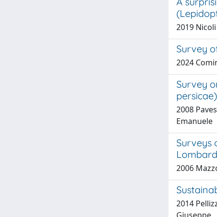
A surpris
(Lepidop
2019 Nicoli
Survey of
2024 Comine
Survey o
persicae
2008 Pavesi
Emanuele
Surveys o
Lombardy
2006 Mazzon
Sustainab
2014 Pelliz
Giuseppe