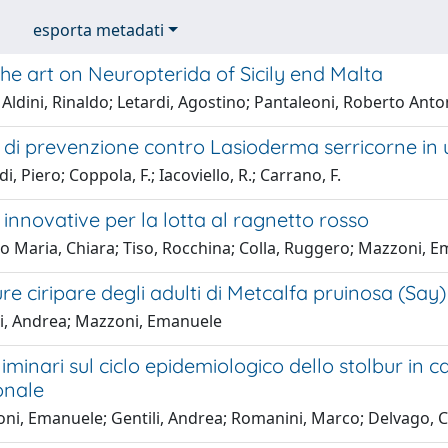
esporta metadati
the art on Neuropterida of Sicily end Malta
 Aldini, Rinaldo; Letardi, Agostino; Pantaleoni, Roberto Anto
 di prevenzione contro Lasioderma serricorne in un
, Piero; Coppola, F.; Iacoviello, R.; Carrano, F.
 innovative per la lotta al ragnetto rosso
lo Maria, Chiara; Tiso, Rocchina; Colla, Ruggero; Mazzoni, 
ure ciripare degli adulti di Metcalfa pruinosa (Sa
i, Andrea; Mazzoni, Emanuele
liminari sul ciclo epidemiologico dello stolbur in ca
onale
i, Emanuele; Gentili, Andrea; Romanini, Marco; Delvago, Chi