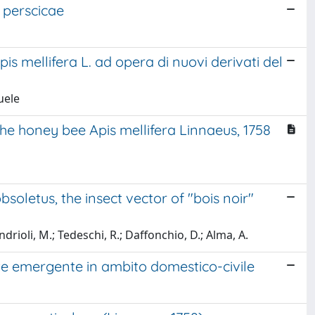
s perscicae
 Apis mellifera L. ad opera di nuovi derivati del
uele
he honey bee Apis mellifera Linnaeus, 1758
soletus, the insect vector of "bois noir"
ndrioli, M.; Tedeschi, R.; Daffonchio, D.; Alma, A.
ante emergente in ambito domestico-civile