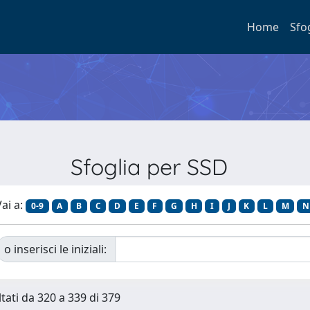
Home
Sfo
Sfoglia per SSD
ai a:
0-9
A
B
C
D
E
F
G
H
I
J
K
L
M
N
o inserisci le iniziali:
ltati da 320 a 339 di 379