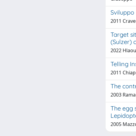
Sviluppo 
2011 Craved
Target si
(Sulzer)
2022 Hlaoui
Telling I
2011 Chiapp
The contr
2003 Rama, 
The egg s
Lepidopte
2005 Mazzo