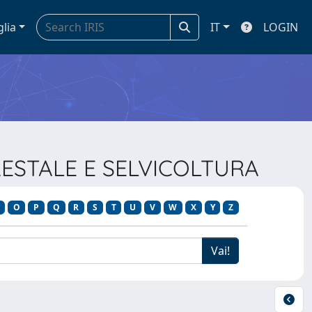
glia
IT
LOGIN
RESTALE E SELVICOLTURA
O
P
Q
R
S
T
U
V
W
X
Y
Z