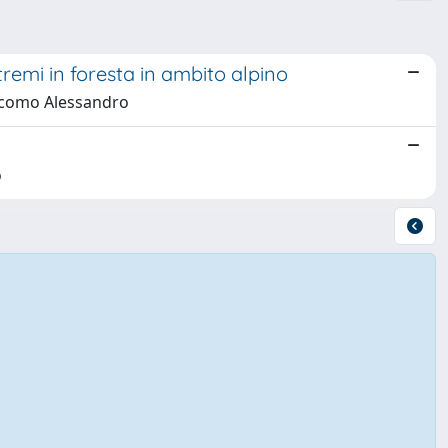
emi in foresta in ambito alpino
iacomo Alessandro
o