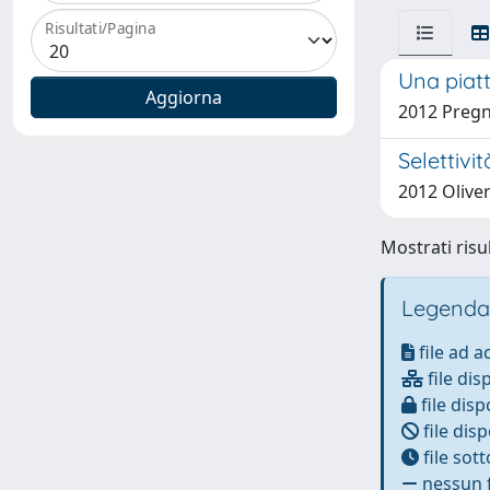
Risultati/Pagina
Una piatt
2012 Pregn
Selettivi
2012 Olive
Mostrati risul
Legenda
file ad 
file dis
file disp
file disp
file sot
nessun f