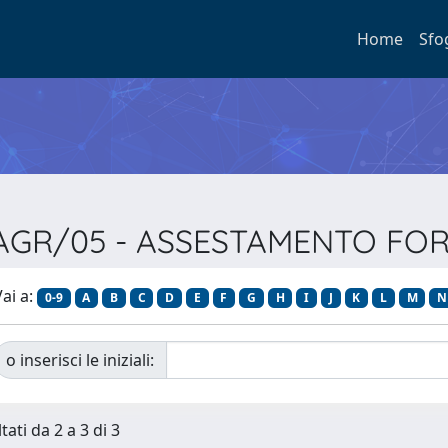
Home
Sfo
re AGR/05 - ASSESTAMENTO FO
ai a:
0-9
A
B
C
D
E
F
G
H
I
J
K
L
M
N
o inserisci le iniziali:
tati da 2 a 3 di 3