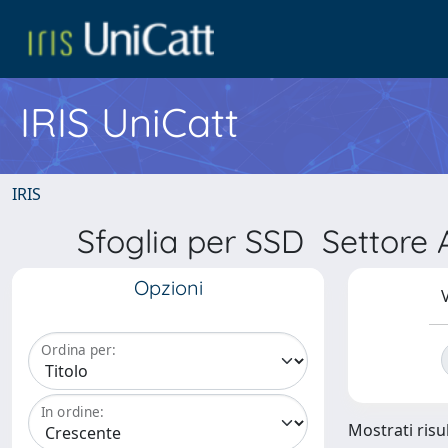
IRIS UniCatt
IRIS
Sfoglia per SSD Setto
Opzioni
V
Ordina per:
In ordine:
Mostrati risul